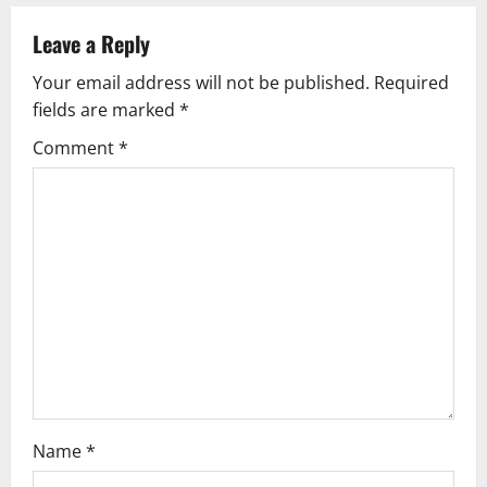
a
v
Leave a Reply
Your email address will not be published.
Required
i
fields are marked
*
g
Comment
*
a
t
i
o
n
Name
*