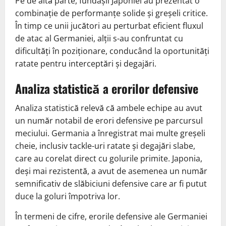
Pe de altă parte, fundașii Japoniei au prezentat o
combinație de performanțe solide și greșeli critice.
În timp ce unii jucători au perturbat eficient fluxul
de atac al Germaniei, alții s-au confruntat cu
dificultăți în poziționare, conducând la oportunități
ratate pentru interceptări și degajări.
Analiza statistică a erorilor defensive
Analiza statistică relevă că ambele echipe au avut
un număr notabil de erori defensive pe parcursul
meciului. Germania a înregistrat mai multe greșeli
cheie, inclusiv tackle-uri ratate și degajări slabe,
care au corelat direct cu golurile primite. Japonia,
deși mai rezistentă, a avut de asemenea un număr
semnificativ de slăbiciuni defensive care ar fi putut
duce la goluri împotriva lor.
În termeni de cifre, erorile defensive ale Germaniei