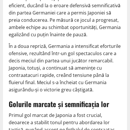
eficient, ducând la o eroare defensivă semnificativă
din partea Germaniei care a permis Japoniei să
preia conducerea. Pe măsură ce jocul a progresat,
ambele echipe au schimbat oportunități, Germania
egalizând cu puțin înainte de pauză.
În a doua repriză, Germania a intensificat eforturile
ofensive, rezultând într-un gol spectaculos care a
decis meciul din partea unui jucător remarcabil.
Japonia, totuși, a continuat să amenințe cu
contraatacuri rapide, creând tensiune până la
fluierul final. Meciul s-a încheiat cu Germania
asigurându-și o victorie greu câștigată.
Golurile marcate și semnificația lor
Primul gol marcat de Japonia a fost crucial,
deoarece a stabilit tonul pentru abordarea lor
tactică, punând accent pe fotbalul de contraatac.