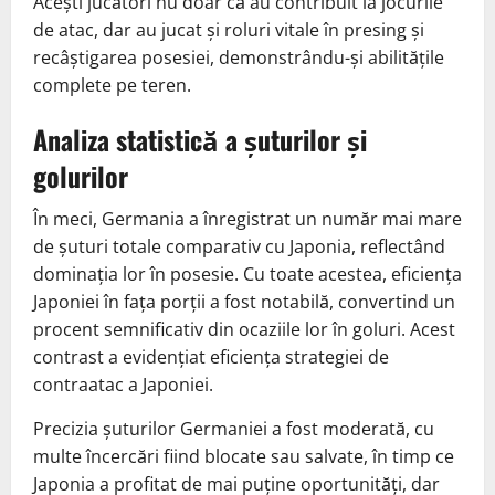
Acești jucători nu doar că au contribuit la jocurile
de atac, dar au jucat și roluri vitale în presing și
recâștigarea posesiei, demonstrându-și abilitățile
complete pe teren.
Analiza statistică a șuturilor și
golurilor
În meci, Germania a înregistrat un număr mai mare
de șuturi totale comparativ cu Japonia, reflectând
dominația lor în posesie. Cu toate acestea, eficiența
Japoniei în fața porții a fost notabilă, convertind un
procent semnificativ din ocaziile lor în goluri. Acest
contrast a evidențiat eficiența strategiei de
contraatac a Japoniei.
Precizia șuturilor Germaniei a fost moderată, cu
multe încercări fiind blocate sau salvate, în timp ce
Japonia a profitat de mai puține oportunități, dar