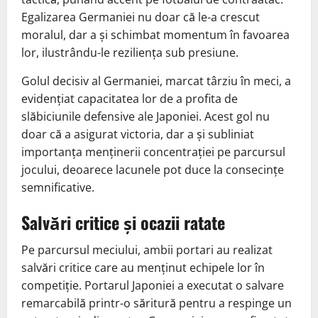
Egalizarea Germaniei nu doar că le-a crescut
moralul, dar a și schimbat momentum în favoarea
lor, ilustrându-le reziliența sub presiune.
Golul decisiv al Germaniei, marcat târziu în meci, a
evidențiat capacitatea lor de a profita de
slăbiciunile defensive ale Japoniei. Acest gol nu
doar că a asigurat victoria, dar a și subliniat
importanța menținerii concentrației pe parcursul
jocului, deoarece lacunele pot duce la consecințe
semnificative.
Salvări critice și ocazii ratate
Pe parcursul meciului, ambii portari au realizat
salvări critice care au menținut echipele lor în
competiție. Portarul Japoniei a executat o salvare
remarcabilă printr-o săritură pentru a respinge un