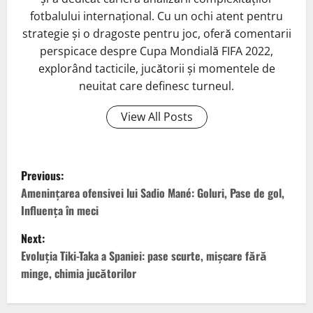
fotbalului internațional. Cu un ochi atent pentru
strategie și o dragoste pentru joc, oferă comentarii
perspicace despre Cupa Mondială FIFA 2022,
explorând tacticile, jucătorii și momentele de
neuitat care definesc turneul.
View All Posts
P
Previous:
o
Amenințarea ofensivei lui Sadio Mané: Goluri, Pase de gol,
Influența în meci
s
Next:
t
Evoluția Tiki-Taka a Spaniei: pase scurte, mișcare fără
minge, chimia jucătorilor
n