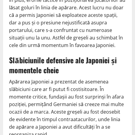
În plus, erorile tactice în poziționarea jucătorilor au
lăsat goluri în linia de apărare. Acest lucru nu doar
că a permis Japoniei să exploateze aceste spații,
dar a pus și o presiune nejustificată asupra
portarului, care s-a confruntat cu numeroase
situații unu la unu. Astfel de greșeli au schimbat în
cele din urmă momentum în favoarea Japoniei.
Slăbiciunile defensive ale Japoniei și
momentele cheie
Apărarea Japoniei a prezentat de asemenea
slăbiciuni care ar fi putut fi costisitoare. În
momente critice, fundașii au fost surprinși în afara
poziției, permițând Germaniei să creeze mai multe
ocazii de a marca. Aceste greșeli au fost deosebit
de evidente în timpul contraatacurilor, unde linia
de apărare a Japoniei a avut dificultăți în a se
reorganiza rapid.