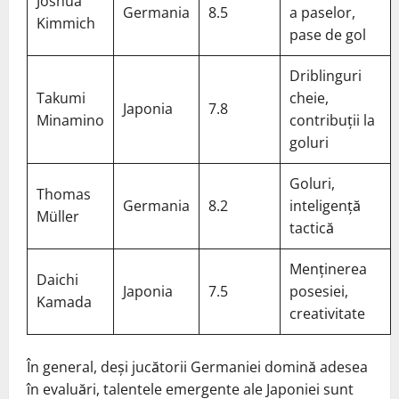
Joshua
Germania
8.5
a paselor,
Kimmich
pase de gol
Driblinguri
Takumi
cheie,
Japonia
7.8
Minamino
contribuții la
goluri
Goluri,
Thomas
Germania
8.2
inteligență
Müller
tactică
Menținerea
Daichi
Japonia
7.5
posesiei,
Kamada
creativitate
În general, deși jucătorii Germaniei domină adesea
în evaluări, talentele emergente ale Japoniei sunt