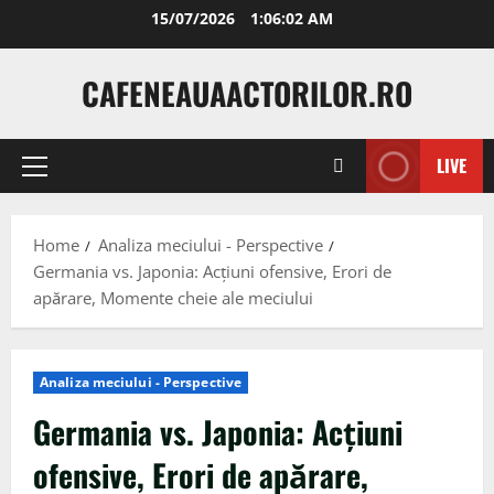
Skip
15/07/2026
1:06:03 AM
to
content
CAFENEAUAACTORILOR.RO
LIVE
Primary
Menu
Home
Analiza meciului - Perspective
Germania vs. Japonia: Acțiuni ofensive, Erori de
apărare, Momente cheie ale meciului
Analiza meciului - Perspective
Germania vs. Japonia: Acțiuni
ofensive, Erori de apărare,