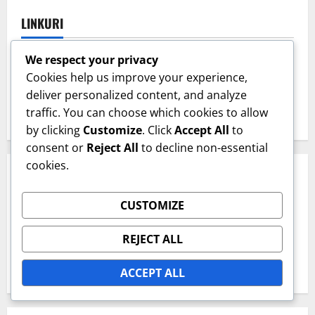
LINKURI
We respect your privacy
Contactează-ne
Cookies help us improve your experience,
Povestea noastră
deliver personalized content, and analyze
traffic. You can choose which cookies to allow
Toate postările
by clicking
Customize
. Click
Accept All
to
consent or
Reject All
to decline non-essential
cookies.
CATEGORII
CUSTOMIZE
Analiza meciului – Perspective
REJECT ALL
Analiza strategiilor echipei
Metrici de Performanță ale Jucătorului
ACCEPT ALL