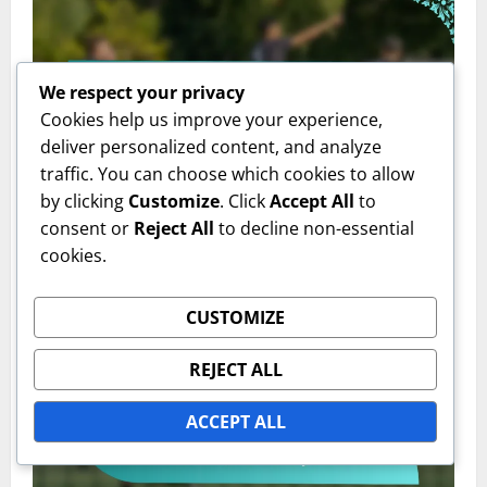
We respect your privacy
Cookies help us improve your experience,
deliver personalized content, and analyze
traffic. You can choose which cookies to allow
Analiza meciului - Perspective
by clicking
Customize
. Click
Accept All
to
consent or
Reject All
to decline non-essential
Argentina vs. Australia: Fluxul meciului, Momente
cookies.
critice, Întâlniri între jucători
Isabella Grant
02/02/2026
0
CUSTOMIZE
REJECT ALL
ACCEPT ALL