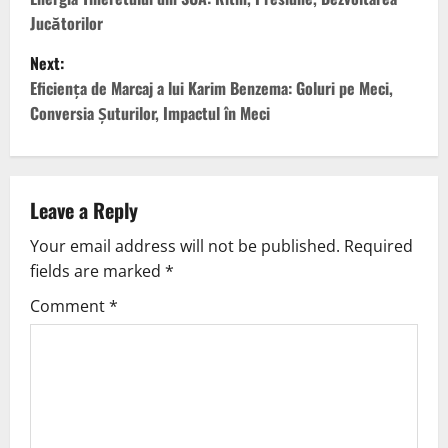
o
Jucătorilor
s
Next:
t
Eficiența de Marcaj a lui Karim Benzema: Goluri pe Meci,
Conversia Șuturilor, Impactul în Meci
n
a
v
Leave a Reply
Your email address will not be published.
Required
i
fields are marked
*
g
Comment
*
a
t
i