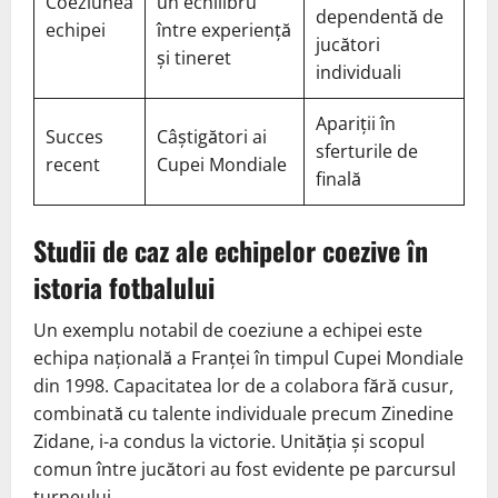
Coeziunea
un echilibru
dependentă de
echipei
între experiență
jucători
și tineret
individuali
Apariții în
Succes
Câștigători ai
sferturile de
recent
Cupei Mondiale
finală
Studii de caz ale echipelor coezive în
istoria fotbalului
Un exemplu notabil de coeziune a echipei este
echipa națională a Franței în timpul Cupei Mondiale
din 1998. Capacitatea lor de a colabora fără cusur,
combinată cu talente individuale precum Zinedine
Zidane, i-a condus la victorie. Unităția și scopul
comun între jucători au fost evidente pe parcursul
turneului.