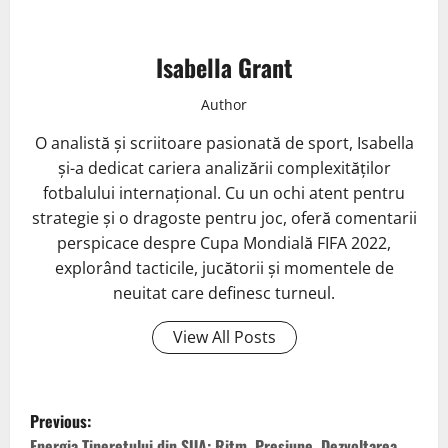
Isabella Grant
Author
O analistă și scriitoare pasionată de sport, Isabella
și-a dedicat cariera analizării complexităților
fotbalului internațional. Cu un ochi atent pentru
strategie și o dragoste pentru joc, oferă comentarii
perspicace despre Cupa Mondială FIFA 2022,
explorând tacticile, jucătorii și momentele de
neuitat care definesc turneul.
View All Posts
P
Previous:
Energia Tineretului din SUA: Ritm, Presiune, Dezvoltarea