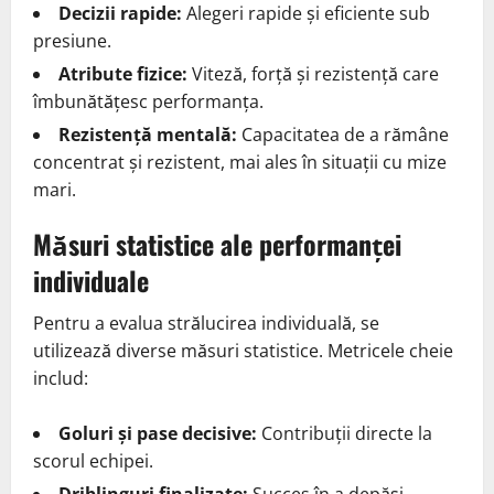
Decizii rapide:
Alegeri rapide și eficiente sub
presiune.
Atribute fizice:
Viteză, forță și rezistență care
îmbunătățesc performanța.
Rezistență mentală:
Capacitatea de a rămâne
concentrat și rezistent, mai ales în situații cu mize
mari.
Măsuri statistice ale performanței
individuale
Pentru a evalua strălucirea individuală, se
utilizează diverse măsuri statistice. Metricele cheie
includ:
Goluri și pase decisive:
Contribuții directe la
scorul echipei.
Driblinguri finalizate:
Succes în a depăși