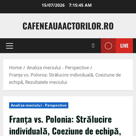
Skip
15/07/2026
7:15:46 AM
to
content
CAFENEAUAACTORILOR.RO
LIVE
Primary
Menu
Home
Analiza meciului - Perspective
Franța vs. Polonia: Strălucire individuală, Coeziune de
echipă, Rezultatele meciului
Analiza meciului - Perspective
Franța vs. Polonia: Strălucire
individuală, Coeziune de echipă,