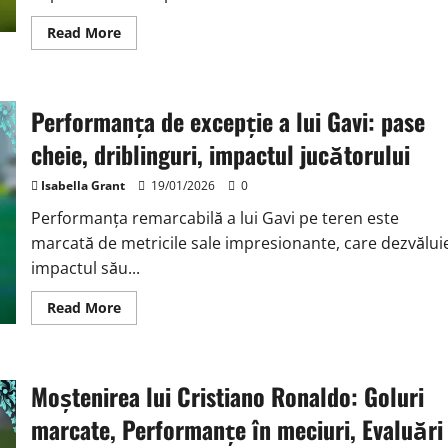
Read
Read More
more
about
Analiza
Performanței
lui
Performanța de excepție a lui Gavi: pase
Neymar:
Pasi
Cheie,
cheie, driblinguri, impactul jucătorului
Driblinguri
Finalizate,
Influența
Isabella Grant
19/01/2026
0
Jucătorului
Performanța remarcabilă a lui Gavi pe teren este
marcată de metricile sale impresionante, care dezvălui
impactul său...
Read
Read More
more
about
Performanța
de
excepție
Moștenirea lui Cristiano Ronaldo: Goluri
a
lui
Gavi:
marcate, Performanțe în meciuri, Evaluări
pase
cheie,