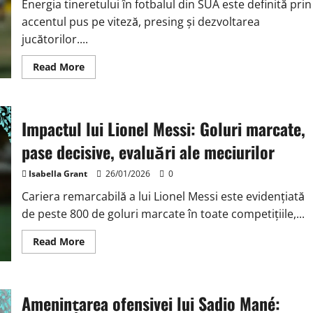
Conversia
Energia tineretului în fotbalul din SUA este definită prin
Șuturilor,
accentul pus pe viteză, presing și dezvoltarea
Impactul
în
jucătorilor....
Meci
Read
Read More
more
about
Energia
Tineretului
din
Impactul lui Lionel Messi: Goluri marcate,
SUA:
Ritm,
Presiune,
pase decisive, evaluări ale meciurilor
Dezvoltarea
Jucătorilor
Isabella Grant
26/01/2026
0
Cariera remarcabilă a lui Lionel Messi este evidențiată
de peste 800 de goluri marcate în toate competițiile,...
Read
Read More
more
about
Impactul
lui
Lionel
Amenințarea ofensivei lui Sadio Mané:
Messi:
Goluri