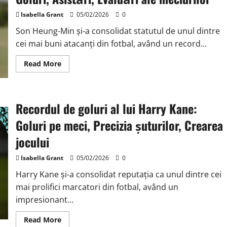
viteză,
Implicare
în
Isabella Grant
05/02/2026
0
goluri,
Statistici
Son Heung-Min și-a consolidat statutul de unul dintre
de
cei mai buni atacanți din fotbal, având un record...
dribling
Read
Read More
more
about
Abilitatea
de
a
Recordul de goluri al lui Harry Kane:
marca
a
lui
Goluri pe meci, Precizia șuturilor, Crearea
Son
Heung-
jocului
Min:
Goluri,
Asistări,
Isabella Grant
05/02/2026
0
Evaluări
ale
Harry Kane și-a consolidat reputația ca unul dintre cei
meciurilor
mai prolifici marcatori din fotbal, având un
impresionant...
Read
Read More
more