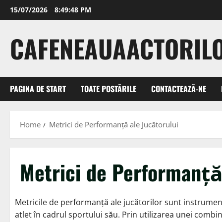
Skip
15/07/2026
8:49:50 PM
to
content
CAFENEAUAACTORIL
PAGINA DE START
TOATE POSTĂRILE
CONTACTEAZĂ-NE
Home
Metrici de Performanță ale Jucătorului
Metrici de Performanță
Metricile de performanță ale jucătorilor sunt instrument
atlet în cadrul sportului său. Prin utilizarea unei combinaț