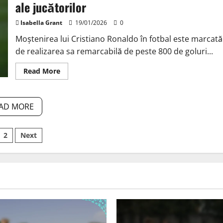
ale jucătorilor
driblinguri,
impactul
jucătorului
Isabella Grant
19/01/2026
0
Moștenirea lui Cristiano Ronaldo în fotbal este marcată
de realizarea sa remarcabilă de peste 800 de goluri...
Read
Read More
more
about
Moștenirea
lui
Cristiano
AD MORE
Ronaldo:
Goluri
marcate,
sts
Performanțe
2
Next
în
meciuri,
ination
Evaluări
ale
jucătorilor