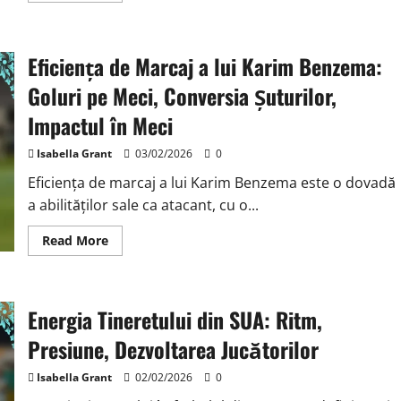
about
Recordul
de
goluri
Eficiența de Marcaj a lui Karim Benzema:
al
lui
Harry
Goluri pe Meci, Conversia Șuturilor,
Kane:
Goluri
Impactul în Meci
pe
meci,
Precizia
Isabella Grant
03/02/2026
0
șuturilor,
Crearea
Eficiența de marcaj a lui Karim Benzema este o dovadă
jocului
a abilităților sale ca atacant, cu o...
Read
Read More
more
about
Eficiența
de
Marcaj
Energia Tineretului din SUA: Ritm,
a
lui
Karim
Presiune, Dezvoltarea Jucătorilor
Benzema:
Goluri
pe
Isabella Grant
02/02/2026
0
Meci,