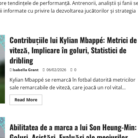
e tendințele de performanță. Antrenorii, analiștii și fanii s
 informate cu privire la dezvoltarea jucătorilor și strategia
Contribuțiile lui Kylian Mbappé: Metrici de
viteză, Implicare în goluri, Statistici de
dribling
Isabella Grant
06/02/2026
0
Kylian Mbappé se remarcă în fotbal datorită metricilor
sale remarcabile de viteză, care joacă un rol vital...
Read
Read More
more
about
Contribuțiile
lui
Kylian
Abilitatea de a marca a lui Son Heung-Min:
Mbappé:
Metrici
de
Goluri, Asistări, Evaluări ale meciurilor