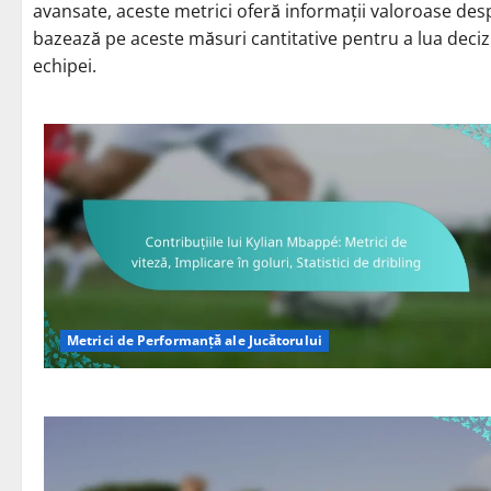
avansate, aceste metrici oferă informații valoroase despr
bazează pe aceste măsuri cantitative pentru a lua decizii
echipei.
Metrici de Performanță ale Jucătorului