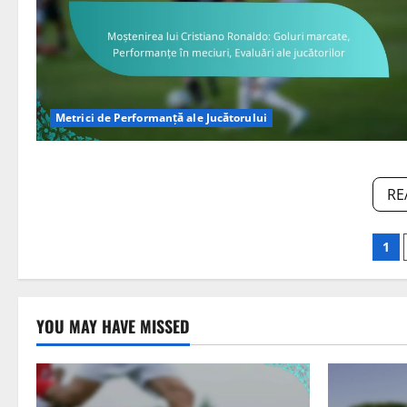
Metrici de Performanță ale Jucătorului
RE
Po
1
pag
YOU MAY HAVE MISSED