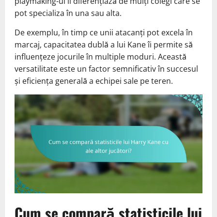
playmaking-ul îl diferențiază de mulți colegi care se
pot specializa în una sau alta.
De exemplu, în timp ce unii atacanți pot excela în
marcaj, capacitatea dublă a lui Kane îi permite să
influențeze jocurile în multiple moduri. Această
versatilitate este un factor semnificativ în succesul
și eficiența generală a echipei sale pe teren.
Cum se compară statisticile lui