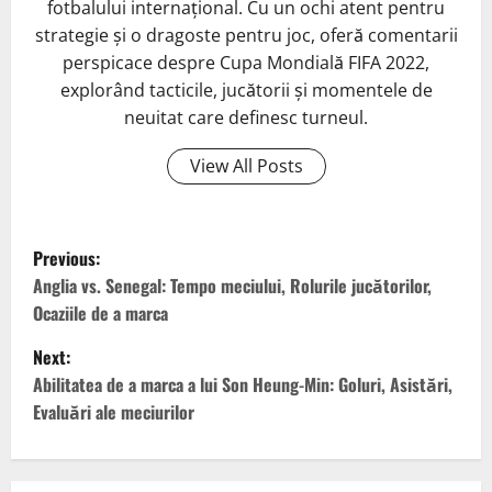
fotbalului internațional. Cu un ochi atent pentru
strategie și o dragoste pentru joc, oferă comentarii
perspicace despre Cupa Mondială FIFA 2022,
explorând tacticile, jucătorii și momentele de
neuitat care definesc turneul.
View All Posts
P
Previous:
o
Anglia vs. Senegal: Tempo meciului, Rolurile jucătorilor,
Ocaziile de a marca
s
Next:
t
Abilitatea de a marca a lui Son Heung-Min: Goluri, Asistări,
Evaluări ale meciurilor
n
a