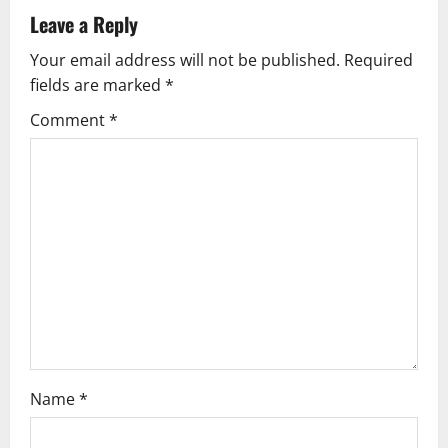
v
Leave a Reply
Your email address will not be published.
Required
i
fields are marked
*
g
Comment
*
a
t
i
o
n
Name
*