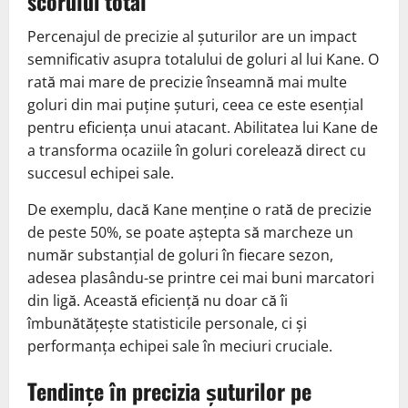
scorului total
Percenajul de precizie al șuturilor are un impact
semnificativ asupra totalului de goluri al lui Kane. O
rată mai mare de precizie înseamnă mai multe
goluri din mai puține șuturi, ceea ce este esențial
pentru eficiența unui atacant. Abilitatea lui Kane de
a transforma ocaziile în goluri corelează direct cu
succesul echipei sale.
De exemplu, dacă Kane menține o rată de precizie
de peste 50%, se poate aștepta să marcheze un
număr substanțial de goluri în fiecare sezon,
adesea plasându-se printre cei mai buni marcatori
din ligă. Această eficiență nu doar că îi
îmbunătățește statisticile personale, ci și
performanța echipei sale în meciuri cruciale.
Tendințe în precizia șuturilor pe