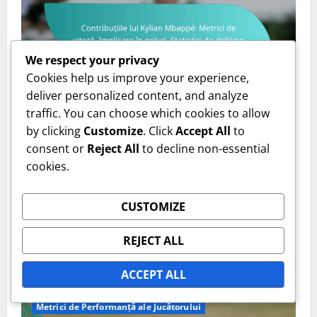
We respect your privacy
Cookies help us improve your experience,
Metrici de Performanță ale Jucătorului
deliver personalized content, and analyze
traffic. You can choose which cookies to allow
Contribuțiile lui Kylian Mbappé: Metrici de viteză,
by clicking
Customize
. Click
Accept All
to
Implicare în goluri, Statistici de dribling
consent or
Reject All
to decline non-essential
Isabella Grant
06/02/2026
0
cookies.
CUSTOMIZE
REJECT ALL
ACCEPT ALL
Metrici de Performanță ale Jucătorului