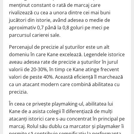
menținut constant o rată de marcaj care
rivalizează cu cea a unora dintre cei mai buni
jucători din istorie, având adesea o medie de
aproximativ 0,7 până la 0,8 goluri pe meci pe
parcursul carierei sale.
Percenajul de precizie al șuturilor este un alt
domeniu în care Kane excelează. Legendele istorice
aveau adesea rate de precizie a șuturilor în jurul
valorii de 20-30%, în timp ce Kane atinge frecvent
valori de peste 40%. Această eficiență îl marchează
ca un atacant modern care combină abilitatea cu
precizia.
În ceea ce privește playmaking-ul, abilitatea lui
Kane de a asista colegii îl diferențiază de mulți
atacanți istorici care s-au concentrat în principal pe
marcaj. Rolul său dublu ca marcator și playmaker îi
permite să contribuie semnificativ la performanța