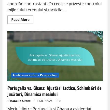
abordări contrastante în ceea ce privește controlul
mijlocului terenului și tacticile...
Read
Read More
more
about
Olanda
vs.
SUA:
Controlul
mijlocului,
Tactici
de
presing,
Analiza
golurilor
Analiza meciului - Perspective
Portugalia vs. Ghana: Ajustări tactice, Schimbări de
jucători, Dinamica meciului
Isabella Grant
14/01/2026
0
Meciul dintre Portugalia și Ghana a evidențiat