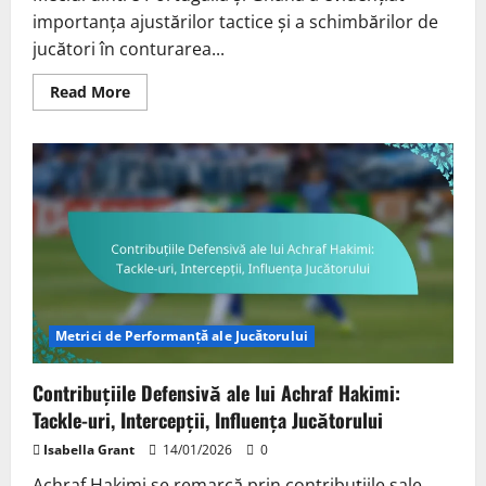
importanța ajustărilor tactice și a schimbărilor de
jucători în conturarea...
Read
Read More
more
about
Portugalia
vs.
Ghana:
Ajustări
tactice,
Schimbări
de
jucători,
Dinamica
meciului
Metrici de Performanță ale Jucătorului
Contribuțiile Defensivă ale lui Achraf Hakimi:
Tackle-uri, Intercepții, Influența Jucătorului
Isabella Grant
14/01/2026
0
Achraf Hakimi se remarcă prin contribuțiile sale