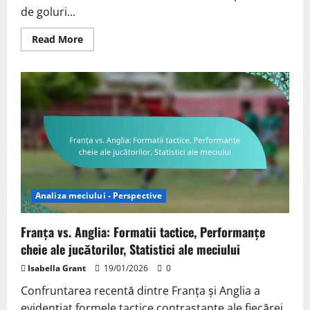
de goluri...
Read
Read More
more
about
Moștenirea
lui
Cristiano
Ronaldo:
Goluri
marcate,
Performanțe
în
meciuri,
Evaluări
ale
jucătorilor
Analiza meciului - Perspective
Franța vs. Anglia: Formatii tactice, Performanțe
cheie ale jucătorilor, Statistici ale meciului
Isabella Grant
19/01/2026
0
Confruntarea recentă dintre Franța și Anglia a
evidențiat formele tactice contrastante ale fiecărei