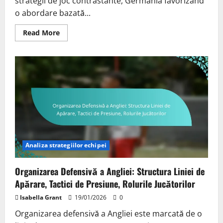
strategii de joc contrastante, Germania favorizând
o abordare bazată...
Read
Read More
more
about
Germania
vs.
Costa
Rica:
Strategii
de
joc,
Eficiența
jucătorilor,
Recenzia
meciului
Analiza strategiilor echipei
Organizarea Defensivă a Angliei: Structura Liniei de
Apărare, Tactici de Presiune, Rolurile Jucătorilor
Isabella Grant
19/01/2026
0
Organizarea defensivă a Angliei este marcată de o