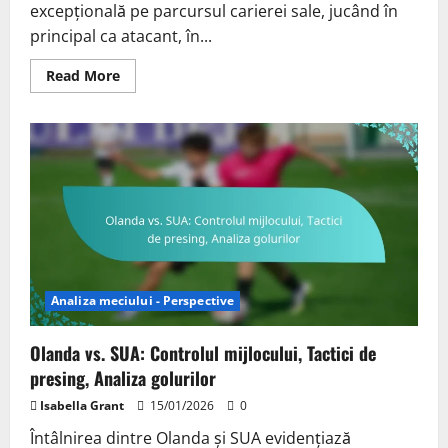
excepțională pe parcursul carierei sale, jucând în
principal ca atacant, în...
Read
Read More
more
about
Versatilitatea
lui
Antoine
Griezmann:
Poziții
jucate,
contribuții
la
goluri,
statistici
meciuri
Analiza meciului - Perspective
Olanda vs. SUA: Controlul mijlocului, Tactici de
presing, Analiza golurilor
Isabella Grant
15/01/2026
0
Întâlnirea dintre Olanda și SUA evidențiază