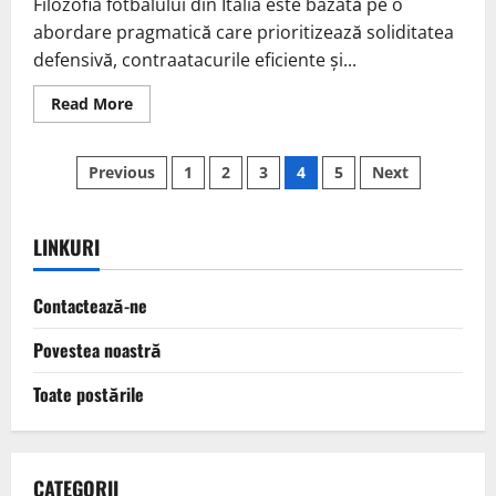
Filozofia fotbalului din Italia este bazată pe o
abordare pragmatică care prioritizează soliditatea
defensivă, contraatacurile eficiente și...
Read
Read More
more
about
Abordarea
Posts
Pragmatică
Previous
1
2
3
4
5
Next
a
Italiei:
pagination
Soliditate
Defensivă,
Contraatac,
LINKURI
Disciplina
Jucătorilor
Contactează-ne
Povestea noastră
Toate postările
CATEGORII