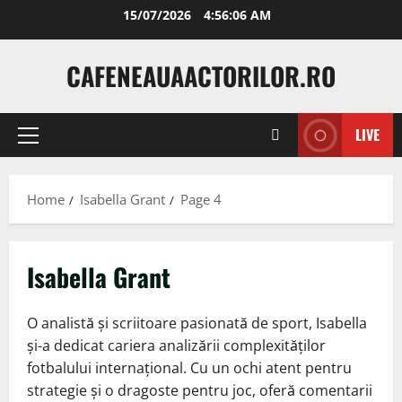
Skip
15/07/2026
4:56:06 AM
to
content
CAFENEAUAACTORILOR.RO
LIVE
Primary
Menu
Home
Isabella Grant
Page 4
Isabella Grant
O analistă și scriitoare pasionată de sport, Isabella
și-a dedicat cariera analizării complexităților
fotbalului internațional. Cu un ochi atent pentru
strategie și o dragoste pentru joc, oferă comentarii