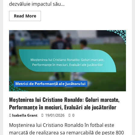
dezvăluie impactul său...
Read
Read More
more
about
Performanța
de
excepție
a
lui
Gavi:
pase
cheie,
driblinguri,
impactul
jucătorului
Metrici de Performanță ale Jucătorului
Moștenirea lui Cristiano Ronaldo: Goluri marcate,
Performanțe în meciuri, Evaluări ale jucătorilor
Isabella Grant
19/01/2026
0
Moștenirea lui Cristiano Ronaldo în fotbal este
marcată de realizarea sa remarcabilă de peste 800