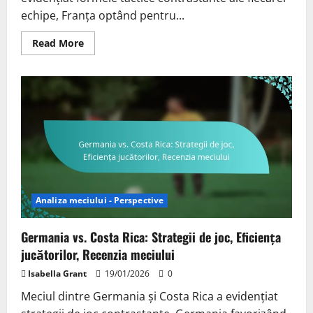
echipe, Franța optând pentru...
Read
Read More
more
about
Franța
vs.
Anglia:
Formatii
tactice,
Performanțe
cheie
ale
jucătorilor,
Statistici
ale
meciului
Analiza meciului - Perspective
Germania vs. Costa Rica: Strategii de joc, Eficiența
jucătorilor, Recenzia meciului
Isabella Grant
19/01/2026
0
Meciul dintre Germania și Costa Rica a evidențiat