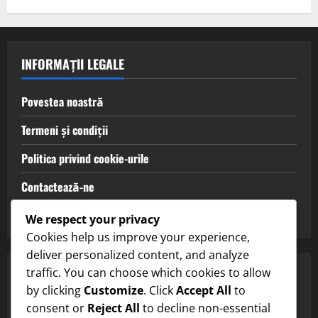
INFORMAȚII LEGALE
Povestea noastră
Termeni și condiții
Politica privind cookie-urile
Contactează-ne
Politica de confidențialitate
We respect your privacy
Cookies help us improve your experience,
deliver personalized content, and analyze
traffic. You can choose which cookies to allow
CĂUTARE
by clicking
Customize
. Click
Accept All
to
consent or
Reject All
to decline non-essential
Search