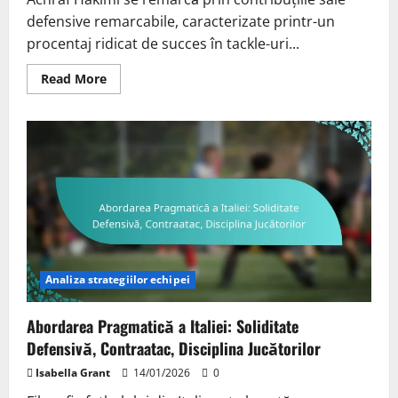
defensive remarcabile, caracterizate printr-un
procentaj ridicat de succes în tackle-uri...
Read
Read More
more
about
Contribuțiile
Defensivă
ale
lui
Achraf
Hakimi:
Tackle-
uri,
Intercepții,
Influența
Jucătorului
Analiza strategiilor echipei
Abordarea Pragmatică a Italiei: Soliditate
Defensivă, Contraatac, Disciplina Jucătorilor
Isabella Grant
14/01/2026
0