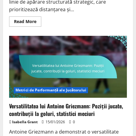
linie de apărare structurată strategic, care
prioritizează distanțarea și...
Read
Read More
more
about
Organizarea
Defensivă
a
Angliei:
Structura
Liniei
de
Apărare,
Tactici
de
Presiune,
Rolurile
Jucătorilor
Metrici de Performanță ale Jucătorului
Versatilitatea lui Antoine Griezmann: Poziții jucate,
contribuții la goluri, statistici meciuri
Isabella Grant
15/01/2026
0
Antoine Griezmann a demonstrat o versatilitate